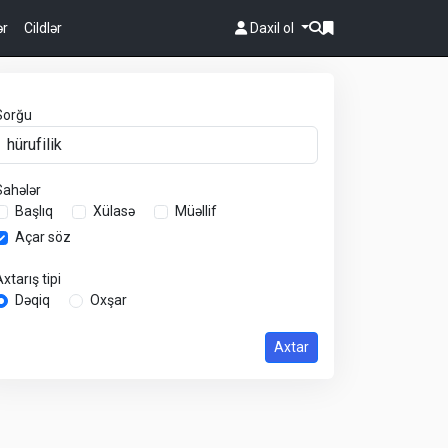
ər
Cildlər
Daxil ol
Sorğu
Sahələr
Başlıq
Xülasə
Müəllif
Açar söz
xtarış tipi
Dəqiq
Oxşar
Axtar