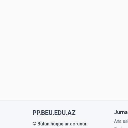
PP.BEU.EDU.AZ
Jurna
Ana sə
© Bütün hüquqlar qorunur.