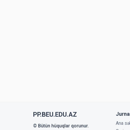
PP.BEU.EDU.AZ
Jurna
Ana sə
© Bütün hüquqlar qorunur.