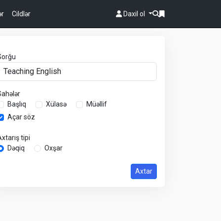
ər
Cildlər
Daxil ol
Sorğu
Sahələr
Başlıq
Xülasə
Müəllif
Açar söz
xtarış tipi
Dəqiq
Oxşar
Axtar