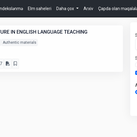
İndekslənmə
Elm saheleri
Daha çox
Arxiv
Çapda olan məqaləl
TURE IN ENGLISH LANGUAGE TEACHING
Authentic materials
7
A