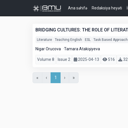
Ana səhifə
Redaksiya heyəti
BRIDGING CULTURES: THE ROLE OF LITERA
Literature
Teaching English
ESL
Task Based Approach
Nigar Orucova
Tamara Atakişiyeva
Volume 8
Issue 2
2025-04-13
516
32
«
‹
1
›
»