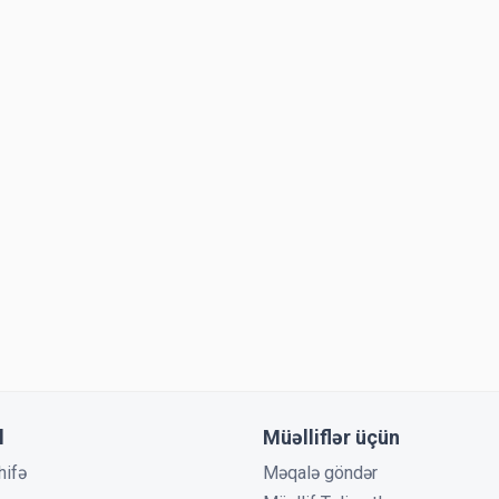
l
Müəlliflər üçün
hifə
Məqalə göndər