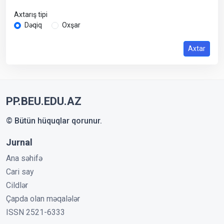
Axtarış tipi
Dəqiq
Oxşar
Axtar
PP.BEU.EDU.AZ
© Bütün hüquqlar qorunur.
Jurnal
Ana səhifə
Cari say
Cildlər
Çapda olan məqalələr
ISSN 2521-6333