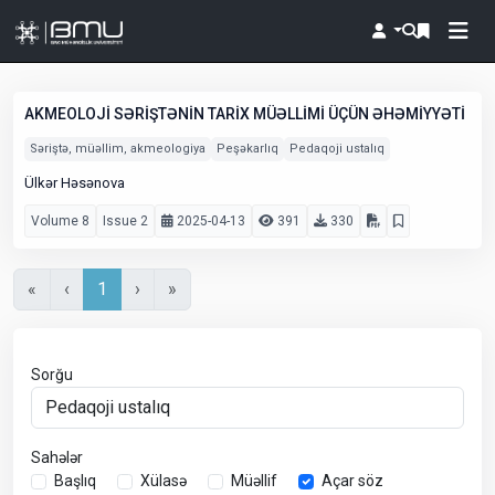
AKMEOLOJİ SƏRİŞTƏNİN TARİX MÜƏLLİMİ ÜÇÜN ƏHƏMİYYƏTİ
Səriştə, müəllim, akmeologiya
Peşəkarlıq
Pedaqoji ustalıq
Ülkər Həsənova
Volume 8
Issue 2
2025-04-13
391
330
«
‹
1
›
»
Sorğu
Sahələr
Başlıq
Xülasə
Müəllif
Açar söz