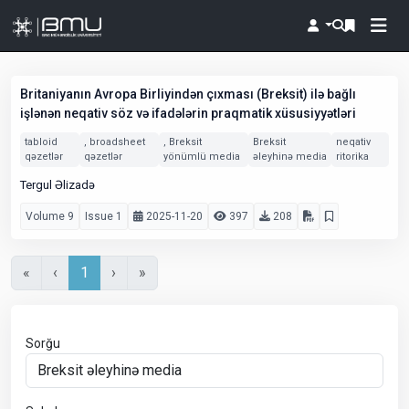
Britaniyanın Avropa Birliyindən çıxması (Breksit) ilə bağlı
işlənən neqativ söz və ifadələrin praqmatik xüsusiyyətləri
tabloid
, broadsheet
, Breksit
Breksit
neqativ
qəzetlər
qəzetlər
yönümlü media
əleyhinə media
ritorika
Tergul Əlizadə
Volume 9
Issue 1
2025-11-20
397
208
«
‹
1
›
»
Sorğu