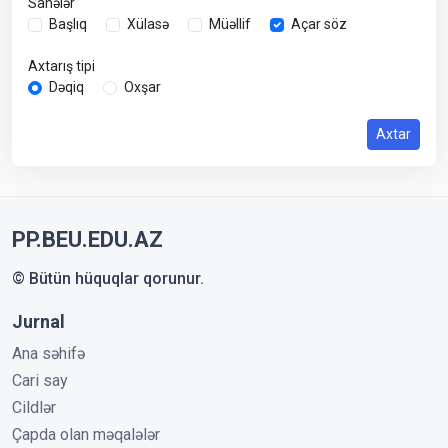
Sahələr
Başlıq
Xülasə
Müəllif
Açar söz
Axtarış tipi
Dəqiq
Oxşar
Axtar
PP.BEU.EDU.AZ
© Bütün hüquqlar qorunur.
Jurnal
Ana səhifə
Cari say
Cildlər
Çapda olan məqalələr